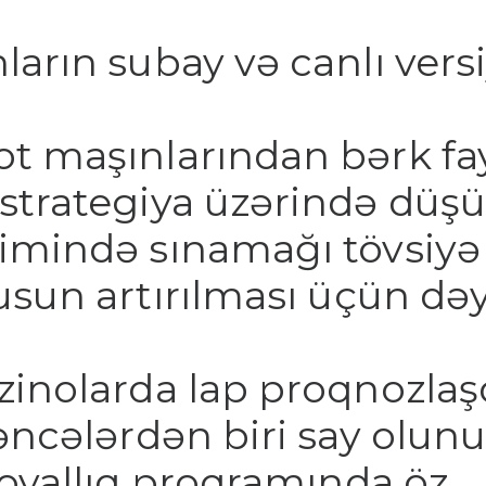
arın subay və canlı versi
ot maşınlarından bərk fa
 strategiya üzərində dü
imində sınamağı tövsiyə 
tusun artırılması üçün d
zinolarda lap proqnozlaşd
əncələrdən biri say olunu
loyallıq proqramında öz