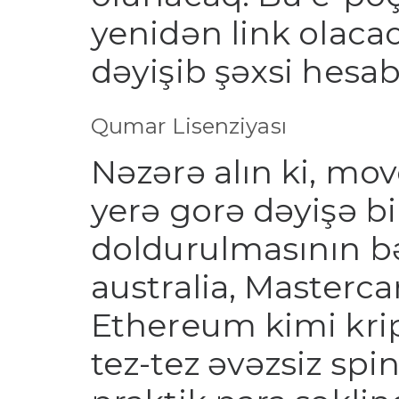
yenidən link olacaq
dəyişib şəxsi hesabı
Qumar Lisenziyası
Nəzərə alın ki, mov
yerə gorə dəyişə b
doldurulmasının bəz
australia, Mastercar
Ethereum kimi kript
tez-tez əvəzsiz spi