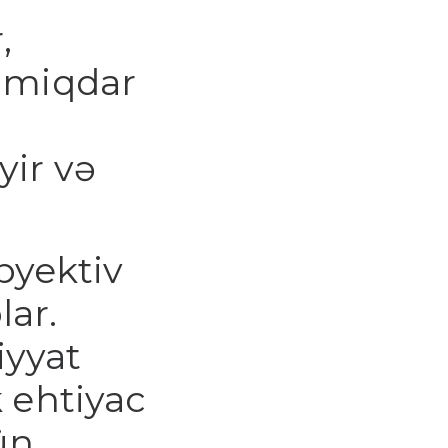
,
ə miqdar
yir və
.
byektiv
lar.
iyyat
k ehtiyac
ün