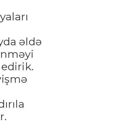
yaları
yda əldə
şünməyi
edirik.
əyişmə
ırıla
r.