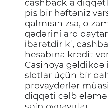
cashback-a diqqətl
pis bir həftəniz va
qalmısınızsa, o zam
qədərini ard qaytar
ibarətdir ki, cash
hesabına kredit ver
Casinoya gəldikdə 
slotlar üçün bir da
provayderlər müasi
diqqəti cəlb eləmə
spin oynayırlar.