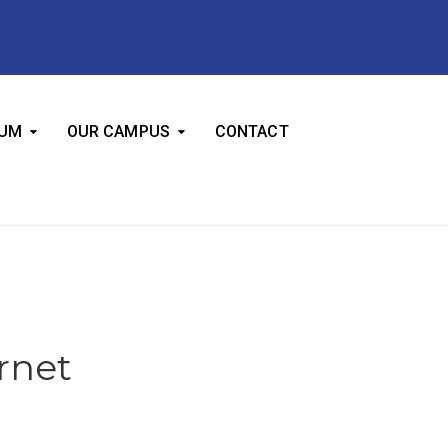
LUM
OUR CAMPUS
CONTACT
rnet