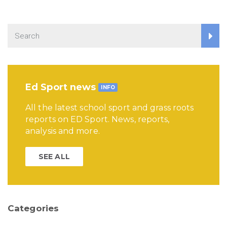
Ed Sport news
INFO
All the latest school sport and grass roots
reports on ED Sport. News, reports,
analysis and more.
SEE ALL
Categories