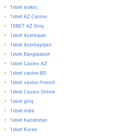
1xbet arabic
1xbet AZ Casino
1XBET AZ Giriş
1xbet Azerbajan
1xbet Azerbaydjan
1xbet Bangladesh
1xbet Casino AZ
1xbet casino BD
1xbet casino french
1xbet Casino Online
1xbet giriş
1xbet india
1xbet Kazahstan
1xbet Korea