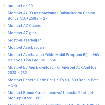
mostbet az 90
Mostbet Az 90 Azərbaycanda Bukmeker Və Casino
Bonus 550+250fs – 27
Mostbet AZ Casino
Mostbet AZ giriş
mostbet azerbaijan
Mostbet Azerbaycan
Mostbet Azerbaycan Yükle Mobil Proqramı Bệnh Viện
Đa Khoa Tỉnh Lào Cai – 566
Mostbet Bd App Download For Android Apk And Ios
2023 – 232
Mostbet Benefit Code Get Up To $1, 500 Bonus Bets
– 572
Mostbet Bonus Code 'thenews' Unlocks First-bet
Sign-up Offer – 883