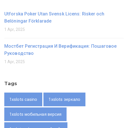
Utforska Poker Utan Svensk Licens: Risker och
Belöningar Förklarade
1 Apr, 2025
Мостбет Регистрация И Верификация: Пошаговое
Руководство
1 Apr, 2025
Tags
1xslots casino
1xslots зеркало
1xslots мобильная версия