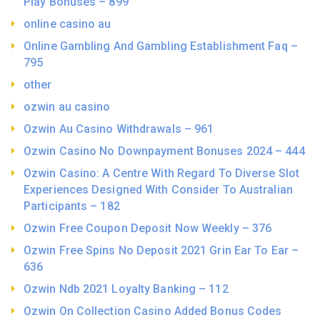
Play Bonuses – 899
online casino au
Online Gambling And Gambling Establishment Faq –
795
other
ozwin au casino
Ozwin Au Casino Withdrawals – 961
Ozwin Casino No Downpayment Bonuses 2024 – 444
Ozwin Casino: A Centre With Regard To Diverse Slot
Experiences Designed With Consider To Australian
Participants – 182
Ozwin Free Coupon Deposit Now Weekly – 376
Ozwin Free Spins No Deposit 2021 Grin Ear To Ear –
636
Ozwin Ndb 2021 Loyalty Banking – 112
Ozwin On Collection Casino Added Bonus Codes