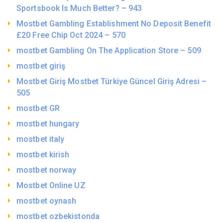
Sportsbook Is Much Better? – 943
Mostbet Gambling Establishment No Deposit Benefit
£20 Free Chip Oct 2024 – 570
‎mostbet Gambling On The Application Store – 509
mostbet giriş
Mostbet Giriş Mostbet Türkiye Güncel Giriş Adresi –
505
mostbet GR
mostbet hungary
mostbet italy
mostbet kirish
mostbet norway
Mostbet Online UZ
mostbet oynash
mostbet ozbekistonda