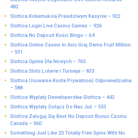
482
Slottica Kokemuksia Prawdziwym Kasynie – 922
Slottica Login Live Casino Games – 926
Slottica No Deposit Kości Bingo – 64
Slottica Online Casino In Axis Graj Demo Fruit Million
– 531
Slottica Opinie Dla Nowych – 765
Slottica Slots Loterie I Turnieje – 833
Slottica Usuwanie Konta Prywatność Odpowiedzialna
– 588
Slottica Wyplaty Deweloperskie Slottica – 442
Slottica Wypłaty Dołącz Do Nas Już – 553
Slottica Zaloguj Się Best No Deposit Bonus Casino
Canada – 560
Something Just Like 20 Totally Free Spins With No