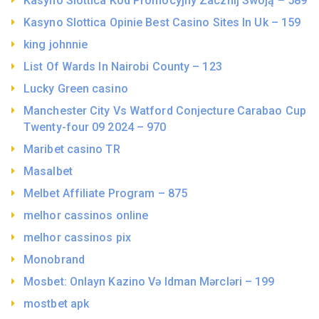
Kasyno Slottica Kod Promocyjny Zacznij Swoją – 589
Kasyno Slottica Opinie Best Casino Sites In Uk – 159
king johnnie
List Of Wards In Nairobi County – 123
Lucky Green casino
Manchester City Vs Watford Conjecture Carabao Cup
Twenty-four 09 2024 – 970
Maribet casino TR
Masalbet
Melbet Affiliate Program – 875
melhor cassinos online
melhor cassinos pix
Monobrand
Mosbet: Onlayn Kazino Və Idman Mərcləri – 199
mostbet apk