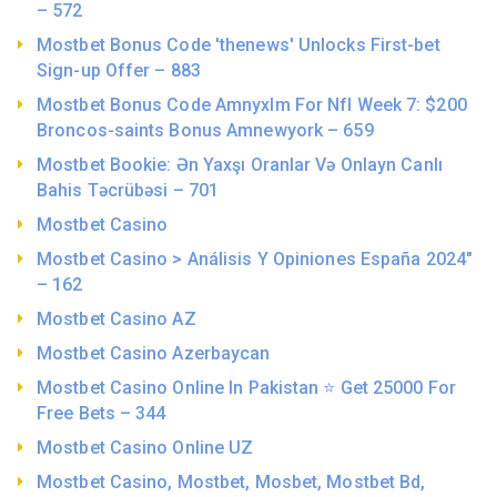
– 572
Mostbet Bonus Code 'thenews' Unlocks First-bet
Sign-up Offer – 883
Mostbet Bonus Code Amnyxlm For Nfl Week 7: $200
Broncos-saints Bonus Amnewyork – 659
Mostbet Bookie: Ən Yaxşı Oranlar Və Onlayn Canlı
Bahis Təcrübəsi – 701
Mostbet Casino
Mostbet Casino > Análisis Y Opiniones España 2024"
– 162
Mostbet Casino AZ
Mostbet Casino Azerbaycan
Mostbet Casino Online In Pakistan ⭐️ Get 25000 For
Free Bets – 344
Mostbet Casino Online UZ
Mostbet Casino, Mostbet, Mosbet, Mostbet Bd,