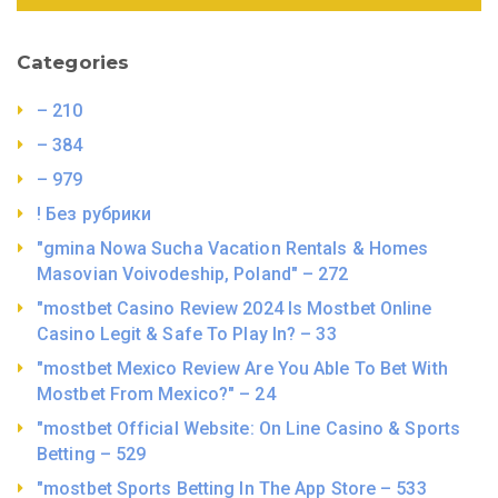
Categories
– 210
– 384
– 979
! Без рубрики
"gmina Nowa Sucha Vacation Rentals & Homes
Masovian Voivodeship, Poland" – 272
"mostbet Casino Review 2024 Is Mostbet Online
Casino Legit & Safe To Play In? – 33
"mostbet Mexico Review Are You Able To Bet With
Mostbet From Mexico?" – 24
"mostbet Official Website: On Line Casino & Sports
Betting – 529
"‎mostbet Sports Betting In The App Store – 533