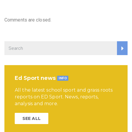
Comments are closed.
Ed Sport news
INFO
All the latest school sport and grass roots
reports on ED Sport. News, reports,
analysis and more.
SEE ALL