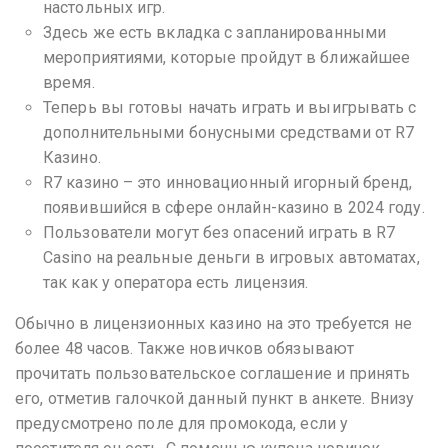
настольных игр.
Здесь же есть вкладка с запланированными
мероприятиями, которые пройдут в ближайшее
время.
Теперь вы готовы начать играть и выигрывать с
дополнительными бонусными средствами от R7
Казино.
R7 казино – это инновационный игорный бренд,
появившийся в сфере онлайн-казино в 2024 году.
Пользователи могут без опасений играть в R7
Casino на реальные деньги в игровых автоматах,
так как у оператора есть лицензия.
Обычно в лицензионных казино на это требуется не
более 48 часов. Также новичков обязывают
прочитать пользовательское соглашение и принять
его, отметив галочкой данный пункт в анкете. Внизу
предусмотрено поле для промокода, если у