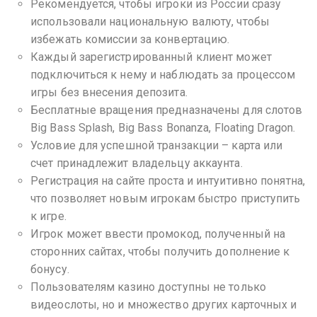
Рекомендуется, чтобы игроки из России сразу
использовали национальную валюту, чтобы
избежать комиссии за конвертацию.
Каждый зарегистрированный клиент может
подключиться к нему и наблюдать за процессом
игры без внесения депозита.
Бесплатные вращения предназначены для слотов
Big Bass Splash, Big Bass Bonanza, Floating Dragon.
Условие для успешной транзакции – карта или
счет принадлежит владельцу аккаунта.
Регистрация на сайте проста и интуитивно понятна,
что позволяет новым игрокам быстро приступить
к игре.
Игрок может ввести промокод, полученный на
сторонних сайтах, чтобы получить дополнение к
бонусу.
Пользователям казино доступны не только
видеослоты, но и множество других карточных и