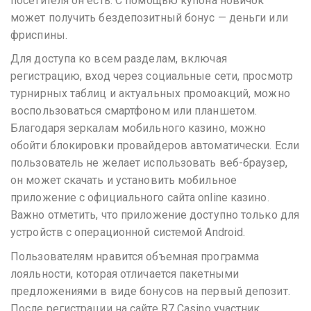
посетителя он есть. С помощью купона новичок
может получить бездепозитный бонус — деньги или
фриспины.
Для доступа ко всем разделам, включая
регистрацию, вход через социальные сети, просмотр
турнирных таблиц и актуальных промоакций, можно
воспользоваться смартфоном или планшетом.
Благодаря зеркалам мобильного казино, можно
обойти блокировки провайдеров автоматически. Если
пользователь не желает использовать веб-браузер,
он может скачать и установить мобильное
приложение с официального сайта online казино.
Важно отметить, что приложение доступно только для
устройств с операционной системой Android.
Пользователям нравится объемная программа
лояльности, которая отличается пакетными
предложениями в виде бонусов на первый депозит.
После регистрации на сайте R7 Casino участник