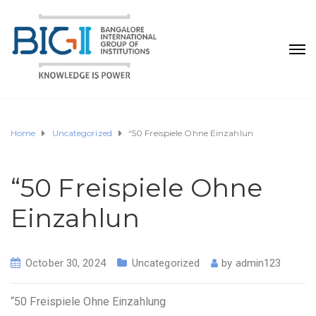
Home
Uncategorized
“50 Freispiele Ohne Einzahlun
“50 Freispiele Ohne
Einzahlun
October 30, 2024
Uncategorized
by
admin123
“50 Freispiele Ohne Einzahlung