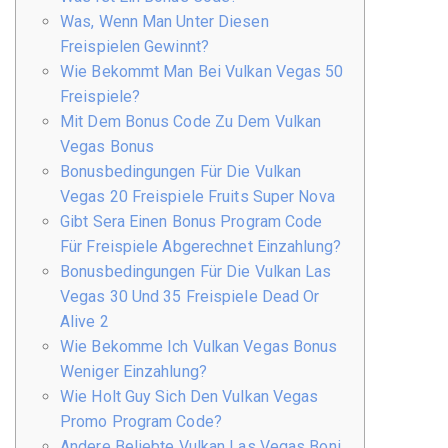
Was, Wenn Man Unter Diesen
Freispielen Gewinnt?
Wie Bekommt Man Bei Vulkan Vegas 50
Freispiele?
Mit Dem Bonus Code Zu Dem Vulkan
Vegas Bonus
Bonusbedingungen Für Die Vulkan
Vegas 20 Freispiele Fruits Super Nova
Gibt Sera Einen Bonus Program Code
Für Freispiele Abgerechnet Einzahlung?
Bonusbedingungen Für Die Vulkan Las
Vegas 30 Und 35 Freispiele Dead Or
Alive 2
Wie Bekomme Ich Vulkan Vegas Bonus
Weniger Einzahlung?
Wie Holt Guy Sich Den Vulkan Vegas
Promo Program Code?
Andere Beliebte Vulkan Las Vegas Boni