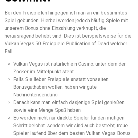
Bei den Freispielen hingegen ist man an ein bestimmtes
Spiel gebunden. Hierbei werden jedoch häufig Spiele mit
unserem Bonus ohne Einzahlung verknüpft, die
herausragend beliebt sind. Dies ist beispielsweise für die
Vulkan Vegas 50 Freispiele Publication of Dead welcher
Fall.
Vulkan Vegas ist natürlich ein Casino, unter dem der
Zocker im Mittelpunkt steht.
Falls Sie lieber Freispiele anstatt vonseiten
Bonusguthaben wollen, haben wir gute
Nachrichtensendung.
Danach kann man einfach dasjenige Spiel genießen
sowie eine Menge Spaß haben.
Es werden nicht nur direkte Spieler für den mutigen
Schritt belohnt, sondern wir sind auch bestrebt, treue
Spieler laufend über dem besten Vulkan Vegas Bonus