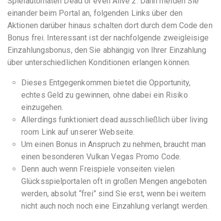
Spielautomaten Dead or even Alive 2. Dann melden Sie
einander beim Portal an, folgenden Links über den
Aktionen darüber hinaus schalten dort durch dem Code den
Bonus frei. Interessant ist der nachfolgende zweigleisige
Einzahlungsbonus, den Sie abhängig von Ihrer Einzahlung
über unterschiedlichen Konditionen erlangen können.
Dieses Entgegenkommen bietet die Opportunity,
echtes Geld zu gewinnen, ohne dabei ein Risiko
einzugehen.
Allerdings funktioniert dead ausschließlich über living
room Link auf unserer Webseite.
Um einen Bonus in Anspruch zu nehmen, braucht man
einen besonderen Vulkan Vegas Promo Code.
Denn auch wenn Freispiele vonseiten vielen
Glücksspielportalen oft in großen Mengen angeboten
werden, absolut “frei” sind Sie erst, wenn bei weitem
nicht auch noch noch eine Einzahlung verlangt werden.