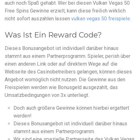
auch noch Spaß gehabt. Wer bei diesen Vulkan Vegas 50
Free Spins Gewinne erzielt, kann diese freilich wirklich
nicht sofort auszahlen lassen
vulkan vegas 50 freispiele
.
Was Ist Ein Reward Code?
Dieses Bonusangebot ist individuell darüber hinaus
stammt aus einem Partnerprogramm. Spieler, perish über
einen anderen Link oder auf direktem Wege auf die
Webseite des Casinobetreibers gelangen, können dieses
Angebot womöglich nicht nutzen. Die Gewinne aus den
Freispielen werden wie Bonusgeld ausgezahlt, das
Umsatzbedingungen von 3x unterliegt.
Doch auch größere Gewinne können hierbei ergattert
werden!
Dieses Bonusangebot ist individuell darüber hinaus
stammt aus einem Partnerprogramm.
Wir sind eine spezielle Partnerseite des Vulkan Vegas