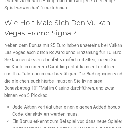
leisten zu müssen – liegt darin, ihn auf jedes beliebige
Spiel verwenden” “über können.
Wie Holt Male Sich Den Vulkan
Vegas Promo Signal?
Neben dem Bonus mit 25 Euro haben unsereins bei Vulkan
Las vegas auch einen Reward ohne Einzahlung für 10 Euro.
Sie können diesen ebenfalls einfach erhalten, indem Sie
ein Konto in unserem Gambling establishment eröffnen
und Ihre Telefonnummer bestätigen. Die Bedingungen sind
die gleichen, auch hierbei müssen Sie living area
Bonusbetrag 10″ “Mal im Casino durchführen, und zwar
binnen von 5 Plockad.
Jede Aktion verfügt über einen eigenen Added bonus
Code, der aktiviert werden muss.
Ein Bonus erkennt zum Beispiel vor, dass neue Spieler