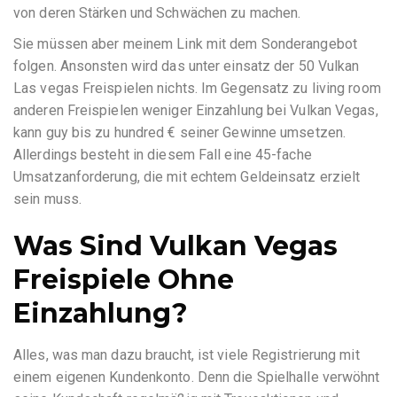
von deren Stärken und Schwächen zu machen.
Sie müssen aber meinem Link mit dem Sonderangebot
folgen. Ansonsten wird das unter einsatz der 50 Vulkan
Las vegas Freispielen nichts. Im Gegensatz zu living room
anderen Freispielen weniger Einzahlung bei Vulkan Vegas,
kann guy bis zu hundred € seiner Gewinne umsetzen.
Allerdings besteht in diesem Fall eine 45-fache
Umsatzanforderung, die mit echtem Geldeinsatz erzielt
sein muss.
Was Sind Vulkan Vegas
Freispiele Ohne
Einzahlung?
Alles, was man dazu braucht, ist viele Registrierung mit
einem eigenen Kundenkonto. Denn die Spielhalle verwöhnt