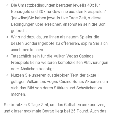
Die Umsatzbedingungen betragen jeweils 40x für
Bonusgeld und 30x für Gewinne aus den Freispielen.”
“[newline]Sie haben jeweils five Tage Zeit, o diese
Bedingungen über erreichen, ansonsten sein die Boni
gelöscht.
Wir sind dazu da, um Ihnen als neuem Spieler die
besten Sonderangebote zu offerieren, expire Sie sich
annehmen können.
Tatsächlich sein für die Vulkan Vegas Casinos
Freispiele keine weiteren komplizierten Aktivierungen
oder Ähnliches benötigt.
Nutzen Sie unseren ausgiebigen Test der aktuell
gültigen Vulkan Las vegas Casino Bonus Aktionen, um
sich das Bild von deren Stärken und Schwächen zu
machen.
Sie besitzen 3 Tage Zeit, um das Guthaben umzusetzen,
und dieser maximale Betrag liegt bei 25 Pound. Auch das