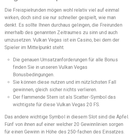
Die Freispielrunden mögen wohl relativ viel auf einmal
wirken, doch sind sie nur schneller gespielt, wie man
denkt. Es sollte Ihnen durchaus gelingen, die Freirunden
innerhalb des genannten Zeitraumes zu sinn und auch
umzusetzen. Vulkan Vegas ist ein Casino, bei dem der
Spieler im Mittelpunkt steht.
Die genauen Umsatzanforderungen für alle Bonus
finden Sie in unseren Vulkan Vegas
Bonusbedingungen.
Sie können diese nutzen und im nützlichsten Fall
gewinnen, gleich sicher nichts verlieren.
Der flammende Stern ist als Scatter-Symbol das
wichtigste für diese Vulkan Vegas 20 FS.
Das andere wichtige Symbol in diesem Slot sind die Äpfel.
Fünf von ihnen auf einer welcher 20 Gewinnlinien sorgen
für einen Gewinn in Höhe des 250-fachen des Einsatzes.