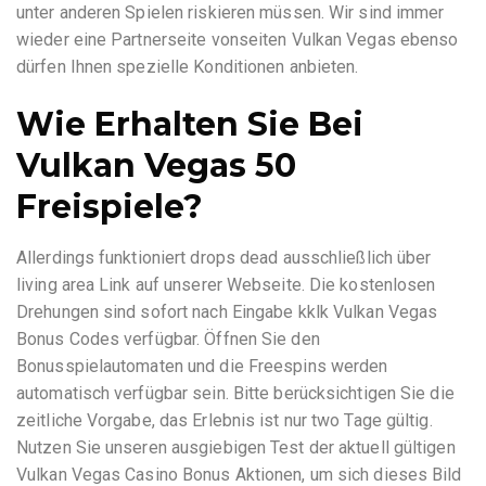
unter anderen Spielen riskieren müssen. Wir sind immer
wieder eine Partnerseite vonseiten Vulkan Vegas ebenso
dürfen Ihnen spezielle Konditionen anbieten.
Wie Erhalten Sie Bei
Vulkan Vegas 50
Freispiele?
Allerdings funktioniert drops dead ausschließlich über
living area Link auf unserer Webseite. Die kostenlosen
Drehungen sind sofort nach Eingabe kklk Vulkan Vegas
Bonus Codes verfügbar. Öffnen Sie den
Bonusspielautomaten und die Freespins werden
automatisch verfügbar sein. Bitte berücksichtigen Sie die
zeitliche Vorgabe, das Erlebnis ist nur two Tage gültig.
Nutzen Sie unseren ausgiebigen Test der aktuell gültigen
Vulkan Vegas Casino Bonus Aktionen, um sich dieses Bild