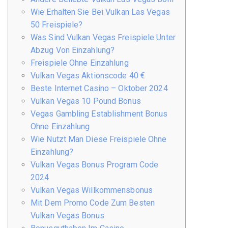
Wie Erhalten Sie Bei Vulkan Las Vegas
50 Freispiele?
Was Sind Vulkan Vegas Freispiele Unter
Abzug Von Einzahlung?
Freispiele Ohne Einzahlung
Vulkan Vegas Aktionscode 40 €
Beste Internet Casino – Oktober 2024
Vulkan Vegas 10 Pound Bonus
Vegas Gambling Establishment Bonus
Ohne Einzahlung
Wie Nutzt Man Diese Freispiele Ohne
Einzahlung?
Vulkan Vegas Bonus Program Code
2024
Vulkan Vegas Willkommensbonus
Mit Dem Promo Code Zum Besten
Vulkan Vegas Bonus