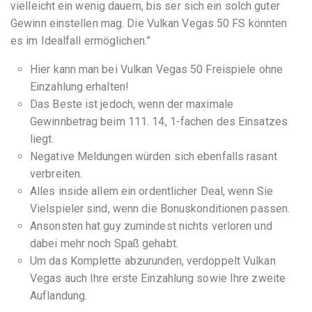
vielleicht ein wenig dauern, bis ser sich ein solch guter
Gewinn einstellen mag. Die Vulkan Vegas 50 FS könnten
es im Idealfall ermöglichen.”
Hier kann man bei Vulkan Vegas 50 Freispiele ohne
Einzahlung erhalten!
Das Beste ist jedoch, wenn der maximale
Gewinnbetrag beim 111. 14, 1-fachen des Einsatzes
liegt.
Negative Meldungen würden sich ebenfalls rasant
verbreiten.
Alles inside allem ein ordentlicher Deal, wenn Sie
Vielspieler sind, wenn die Bonuskonditionen passen.
Ansonsten hat guy zumindest nichts verloren und
dabei mehr noch Spaß gehabt.
Um das Komplette abzurunden, verdoppelt Vulkan
Vegas auch Ihre erste Einzahlung sowie Ihre zweite
Auflandung.