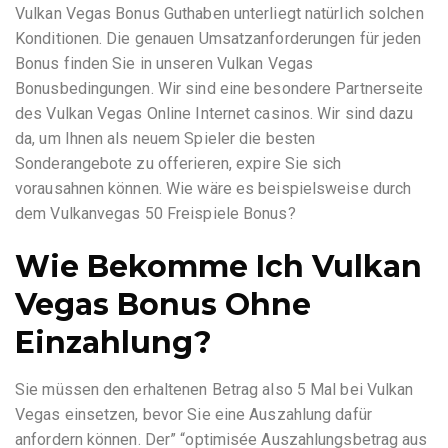
Vulkan Vegas Bonus Guthaben unterliegt natürlich solchen
Konditionen. Die genauen Umsatzanforderungen für jeden
Bonus finden Sie in unseren Vulkan Vegas
Bonusbedingungen. Wir sind eine besondere Partnerseite
des Vulkan Vegas Online Internet casinos. Wir sind dazu
da, um Ihnen als neuem Spieler die besten
Sonderangebote zu offerieren, expire Sie sich
vorausahnen können. Wie wäre es beispielsweise durch
dem Vulkanvegas 50 Freispiele Bonus?
Wie Bekomme Ich Vulkan
Vegas Bonus Ohne
Einzahlung?
Sie müssen den erhaltenen Betrag also 5 Mal bei Vulkan
Vegas einsetzen, bevor Sie eine Auszahlung dafür
anfordern können. Der” “optimisée Auszahlungsbetrag aus