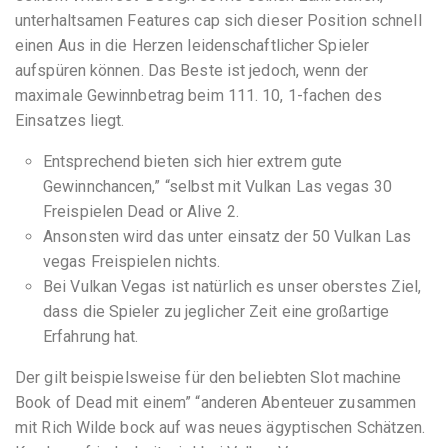
unterhaltsamen Features cap sich dieser Position schnell
einen Aus in die Herzen leidenschaftlicher Spieler
aufspüren können. Das Beste ist jedoch, wenn der
maximale Gewinnbetrag beim 111. 10, 1-fachen des
Einsatzes liegt.
Entsprechend bieten sich hier extrem gute
Gewinnchancen,” “selbst mit Vulkan Las vegas 30
Freispielen Dead or Alive 2.
Ansonsten wird das unter einsatz der 50 Vulkan Las
vegas Freispielen nichts.
Bei Vulkan Vegas ist natürlich es unser oberstes Ziel,
dass die Spieler zu jeglicher Zeit eine großartige
Erfahrung hat.
Der gilt beispielsweise für den beliebten Slot machine
Book of Dead mit einem” “anderen Abenteuer zusammen
mit Rich Wilde bock auf was neues ägyptischen Schätzen.