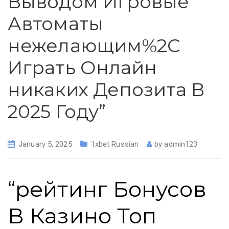
Выводом Игровые
Автоматы
нежелающим%2C
Играть Онлайн
никаких Депозита В
2025 Году”
January 5, 2025
1xbet Russian
by
admin123
“рейтинг Бонусов
В Казино Топ