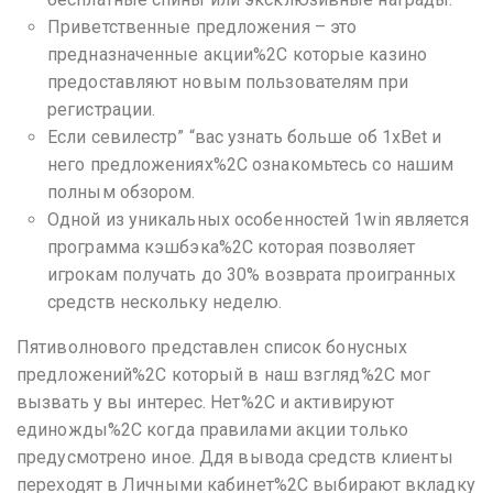
Приветственные предложения – это
предназначенные акции%2C которые казино
предоставляют новым пользователям при
регистрации.
Если севилестр” “вас узнать больше об 1xBet и
него предложениях%2C ознакомьтесь со нашим
полным обзором.
Одной из уникальных особенностей 1win является
программа кэшбэка%2C которая позволяет
игрокам получать до 30% возврата проигранных
средств нескольку неделю.
Пятиволнового представлен список бонусных
предложений%2C который в наш взгляд%2C мог
вызвать у вы интерес. Нет%2C и активируют
единожды%2C когда правилами акции только
предусмотрено иное. Ддя вывода средств клиенты
переходят в Личными кабинет%2C выбирают вкладку