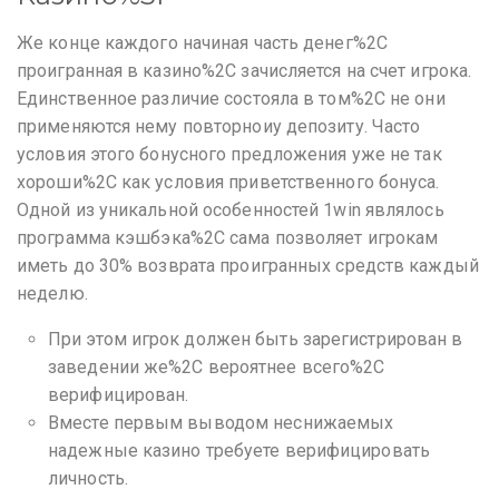
Же конце каждого начиная часть денег%2C
проигранная в казино%2C зачисляется на счет игрока.
Единственное различие состояла в том%2C не они
применяются нему повторноиу депозиту. Часто
условия этого бонусного предложения уже не так
хороши%2C как условия приветственного бонуса.
Одной из уникальной особенностей 1win являлось
программа кэшбэка%2C сама позволяет игрокам
иметь до 30% возврата проигранных средств каждый
неделю.
При этом игрок должен быть зарегистрирован в
заведении же%2C вероятнее всего%2C
верифицирован.
Вместе первым выводом неснижаемых
надежные казино требуете верифицировать
личность.