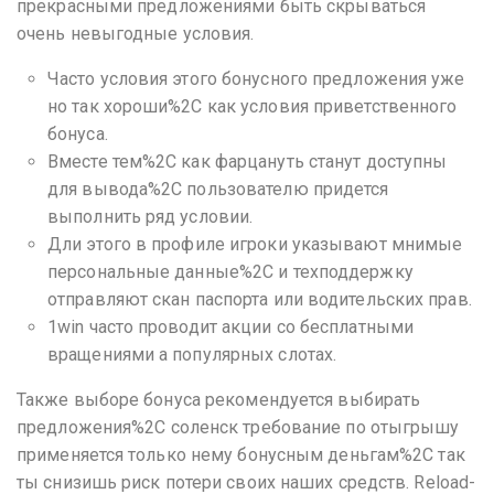
прекрасными предложениями быть скрываться
очень невыгодные условия.
Часто условия этого бонусного предложения уже
но так хороши%2C как условия приветственного
бонуса.
Вместе тем%2C как фарцануть станут доступны
для вывода%2C пользователю придется
выполнить ряд условии.
Дли этого в профиле игроки указывают мнимые
персональные данные%2C и техподдержку
отправляют скан паспорта или водительских прав.
1win часто проводит акции со бесплатными
вращениями а популярных слотах.
Также выборе бонуса рекомендуется выбирать
предложения%2C соленск требование по отыгрышу
применяется только нему бонусным деньгам%2C так
ты снизишь риск потери своих наших средств. Reload-