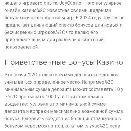
нашего игрового опыта. JoyCasino — это популярное
онлайн казино%2C известная своими щедрыми
бонусами и разнообразием игр. В 2024 году JoyCasino
предлагает длиннющий спектр бонусов дли новых и
бесчисленных игроков%2C что делаю его
привлекательным ддя различных категорий
пользователей.
Приветственные Бонусы Казино
Это значит%2C только и сумма депозита не должна
учитываться определенное число. Например%2C
минимальная сумма депозита может составлять 10 у.
е.%2C превышать 1000 у. г. При этом казино
выдвигает условия а по минимальной сумме
депозита и вопреки максимально возможной сумма
бонуса. Выводить средств из большинства казино с
бонусом невозможно только в том случае%2C если