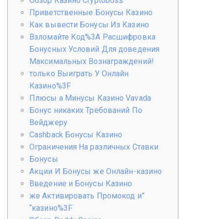
Обзор Казино Cryptoboss
Приветственные Бонусы Казино
Как вывести Бонусы Из Казино
Взломайте Код%3A Расшифровка
Бонусных Условий Для доведения
Максимальных Вознаграждений!
только Выиграть У Онлайн
Казино%3F
Плюсы а Минусы Казино Vavada
Бонус никаких Требований По
Вейджеру
Cashback Бонусы Казино
Ограничения На различных Ставки
Бонусы
Акции И Бонусы же Онлайн-казино
Введение и Бонусы Казино
же Активировать Промокод и”
“казино%3F