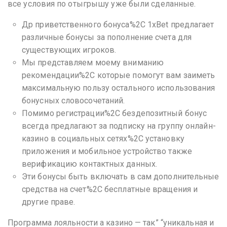
все условия по отыгрышу уже были сделанные.
Др приветственного бонуса%2C 1xBet предлагает
различные бонусы за пополнение счета для
существующих игроков.
Мы представляем моему вниманию
рекомендации%2C которые помогут вам заиметь
максимальную пользу остального использования
бонусных словосочетаний.
Помимо регистрации%2C бездепозитный бонус
всегда предлагают за подписку на группу онлайн-
казино в социальных сетях%2C установку
приложения и мобильное устройство также
верификацию контактных данных.
Эти бонусы быть включать в сам дополнительные
средства на счет%2C бесплатные вращения и
другие праве.
Программа лояльности а казино — так” “уникальная и