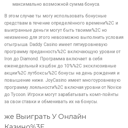
максимально возможной сумма бонуса.
В этом случае ты могу использовать бонусные
средствам в течение определённого времени%2C и
выигранные деньги могут быть твоими%2C но
неизменно для этого невозможно выполнить условия
отыгрыша. Daddy Casino имеет пятиуровневую
программу преданность%2C включающую уровни от
Iron до Diamond. Программа включает в себя
еженедельный кэшбэк до 10%%2C эксклюзивные
акции%2C лутбоксы%2C бонусы на день рождения и
повышение ниже. JoyCasino имеет многоуровневую
программу лояльности%2C включая уровни от Novice
до Tycoon. Игроки могут зарабатывать комп-пойнты
за свои ставки и обменивать их на бонусы.
же Выиграть У Онлайн
Казино%3F