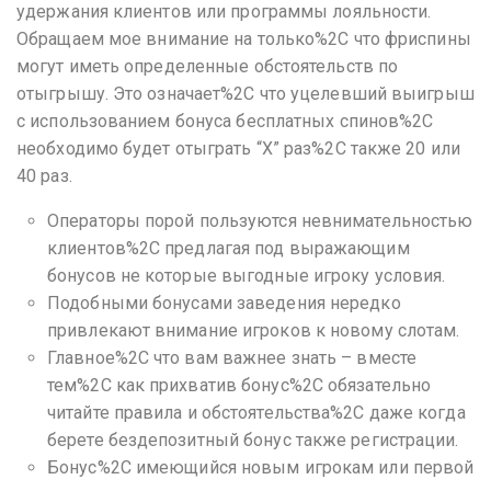
удержания клиентов или программы лояльности.
Обращаем мое внимание на только%2C что фриспины
могут иметь определенные обстоятельств по
отыгрышу. Это означает%2C что уцелевший выигрыш
с использованием бонуса бесплатных спинов%2C
необходимо будет отыграть “X” раз%2C также 20 или
40 раз.
Операторы порой пользуются невнимательностью
клиентов%2C предлагая под выражающим
бонусов не которые выгодные игроку условия.
Подобными бонусами заведения нередко
привлекают внимание игроков к новому слотам.
Главное%2C что вам важнее знать – вместе
тем%2C как прихватив бонус%2C обязательно
читайте правила и обстоятельства%2C даже когда
берете бездепозитный бонус также регистрации.
Бонус%2C имеющийся новым игрокам или первой