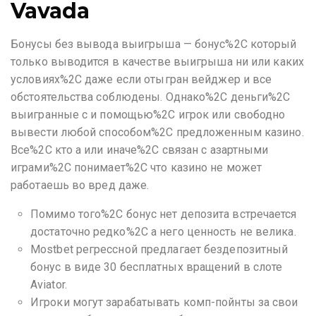
Vavada
Бонусы без вывода выигрыша — бонус%2C который
только выводится в качестве выигрыша ни или каких
условиях%2C даже если отыгран вейджер и все
обстоятельства соблюдены. Однако%2C деньги%2C
выигранные с и помощью%2C игрок или свободно
вывести любой способом%2C предложенным казино.
Все%2C кто а или иначе%2C связан с азартными
играми%2C понимает%2C что казино не может
работаешь во вред даже.
Помимо того%2C бонус нет депозита встречается
достаточно редко%2C а него ценность не велика.
Mostbet регрессной предлагает бездепозитный
бонус в виде 30 бесплатных вращений в слоте
Aviator.
Игроки могут зарабатывать комп-пойнты за свои