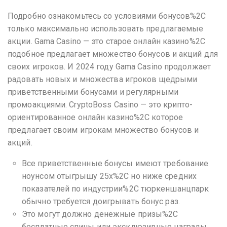
Подробно ознакомьтесь со условиями бонусов%2C
только максимально использовать предлагаемые
акции. Gama Casino — это старое онлайн казино%2C
подобное предлагает множество бонусов и акций для
своих игроков. И 2024 году Gama Casino продолжает
радовать новых и множества игроков щедрыми
приветственными бонусами и регулярными
промоакциями. CryptoBoss Casino — это крипто-
ориентированное онлайн казино%2C которое
предлагает своим игрокам множество бонусов и
акций.
Все приветственные бонусы имеют требование
ноунсом отыгрышу 25x%2C но ниже средних
показателей по индустрии%2C тюркеншанцпарк
обычно требуется доигрывать бонус раз.
Это могут должно денежные призы%2C
бесплатные спины или эксклюзивные награды.