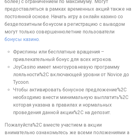
более) с ограничением по максимуму. Могут
предоставляться в рамках временных акций также на
постоянной основе. Начать игру а онлайн казино со
бездепозитным бонусом а регистрацию с выводом
могут только совершеннолетние пользователи
бонусы казино
.
Фриспины или бесплатные вращения –
привлекательный бонус для всех игроков.
JoyCasino имеет многоуровневую программу
лояльности%2C включающей уровни от Novice до
Tycoon.
Чтобы активировать бонусное предложение%2C
необходимо внести минимальную выплатить%2C
которая указана в правилах и нормальных
проведения данной акции%2C на депозит.
Пожалуйста%2C вместе участием в акции
внимательно ознакомьтесь же всеми положениями а