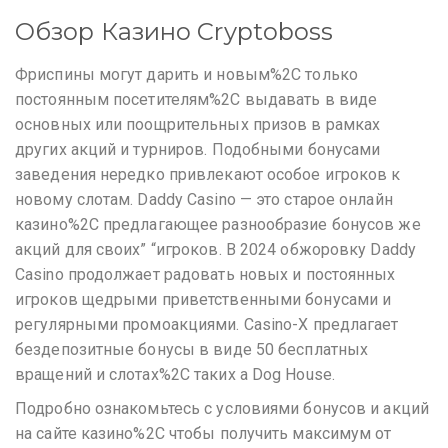
Обзор Казино Cryptoboss
Фриспины могут дарить и новым%2C только
постоянным посетителям%2C выдавать в виде
основных или поощрительных призов в рамках
других акций и турниров. Подобными бонусами
заведения нередко привлекают особое игроков к
новому слотам. Daddy Casino — это старое онлайн
казино%2C предлагающее разнообразие бонусов же
акций для своих” “игроков. В 2024 обжоровку Daddy
Casino продолжает радовать новых и постоянных
игроков щедрыми приветственными бонусами и
регулярными промоакциями. Casino-X предлагает
бездепозитные бонусы в виде 50 бесплатных
вращений и слотах%2C таких а Dog House.
Подробно ознакомьтесь с условиями бонусов и акций
на сайте казино%2C чтобы получить максимум от