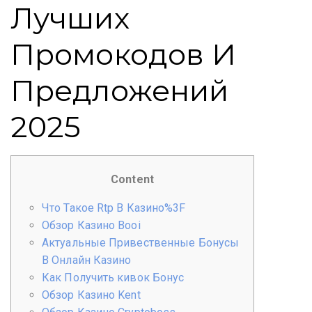
Лучших
Промокодов И
Предложений
2025
Content
Что Такое Rtp В Казино%3F
Обзор Казино Booi
Актуальные Привественные Бонусы
В Онлайн Казино
Как Получить кивок Бонус
Обзор Казино Kent