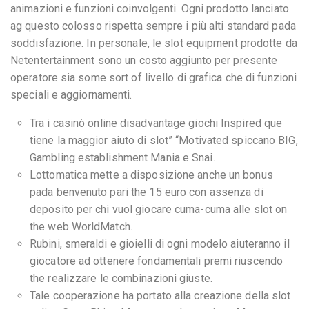
animazioni e funzioni coinvolgenti. Ogni prodotto lanciato
ag questo colosso rispetta sempre i più alti standard pada
soddisfazione. In personale, le slot equipment prodotte da
Netentertainment sono un costo aggiunto per presente
operatore sia some sort of livello di grafica che di funzioni
speciali e aggiornamenti.
Tra i casinò online disadvantage giochi Inspired que
tiene la maggior aiuto di slot” “Motivated spiccano BIG,
Gambling establishment Mania e Snai.
Lottomatica mette a disposizione anche un bonus
pada benvenuto pari the 15 euro con assenza di
deposito per chi vuol giocare cuma-cuma alle slot on
the web WorldMatch.
Rubini, smeraldi e gioielli di ogni modelo aiuteranno il
giocatore ad ottenere fondamentali premi riuscendo
the realizzare le combinazioni giuste.
Tale cooperazione ha portato alla creazione della slot