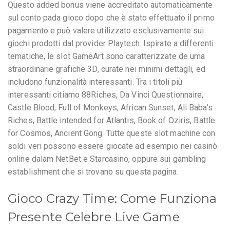
Questo added bonus viene accreditato automaticamente
sul conto pada gioco dopo che è stato effettuato il primo
pagamento e può valere utilizzato esclusivamente sui
giochi prodotti dal provider Playtech. Ispirate a differenti
tematiche, le slot GameArt sono caratterizzate de uma
straordinarie grafiche 3D, curate nei minimi dettagli, ed
includono funzionalità interessanti. Tra i titoli più
interessanti citiamo 88Riches, Da Vinci Questionnaire,
Castle Blood, Full of Monkeys, African Sunset, Ali Baba’s
Riches, Battle intended for Atlantis, Book of Oziris, Battle
for Cosmos, Ancient Gong. Tutte queste slot machine con
soldi veri possono essere giocate ad esempio nei casinò
online dalam NetBet e Starcasino, oppure sui gambling
establishment che si trovano su questa pagina.
Gioco Crazy Time: Come Funziona
Presente Celebre Live Game