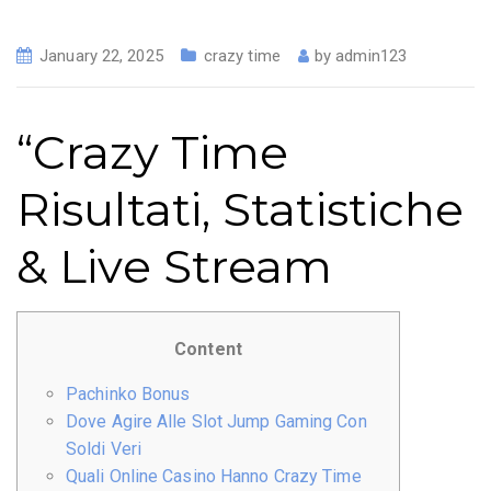
January 22, 2025
crazy time
by
admin123
“Crazy Time
Risultati, Statistiche
& Live Stream
Content
Pachinko Bonus
Dove Agire Alle Slot Jump Gaming Con
Soldi Veri
Quali Online Casino Hanno Crazy Time