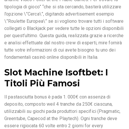
tipologia di gioco” “che si sta cercando, basterà utilizzare
l’opzione \”Cerca\”, digitando advertisement esempio
\”Roulette Europea\” se si vogliono trovare tutti i software
collegati o Blackjack per vedere tutte le opzioni disponibili
per quest’ultimo. Questa guida, realizzata grazie a ricerche
e analisi effettuate dal nostro crew di esperti, mire fornirà
tutte votre informazioni di cui avete bisogno tu uno dei
fondamentali casinò online disponibili in Italia.
Slot Machine Isoftbet: I
Titoli Più Famosi
Il pastasciutta bonus è pada 1. 000€ con assenza di
deposito, composto weil 4 tranche da 250€ ciascuna,
utilizzabili su giochi pada produttori specifici (Pragmatic,
Greentube, Capecod at the Playtech). Ogni tranche deve
essere rigiocata 60 volte entro 2 giorni for every