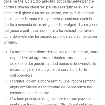
delle partite. Lo studio allestito appositamente per the
partite richiama quelli dei più classici quiz televisivi. A
condurre il gioco è un seller umano, che avrà il compito
dalam girare la ruota e si sposterà di continuo each lo
studio a seconda dei mini-game da svolgere. La creazione
del gioco è piuttosto recente, ma ha richiesto un lavoro
considerevole che ha pasado prolungarsi lo aumento per
un anno.
La nostra recensione, dettagliata ed esauriente, potrà
rispondere ad ogni vostro dubbio, mostrandovi la
selezione dei giochi, i added bonus di benvenuto, le
misure di garanzia e ogni altro servizio offerto
dall’operatore.
I fornitori dalam slot presenti tu Snai rappresentano
algun eccellente assortimento dell’eccellenza nel
campo dei giochi online.
L’azione principale de giocatore è dalam piazzare la
puntata in tempo nécessaire” “(Bet Time) sul o sui