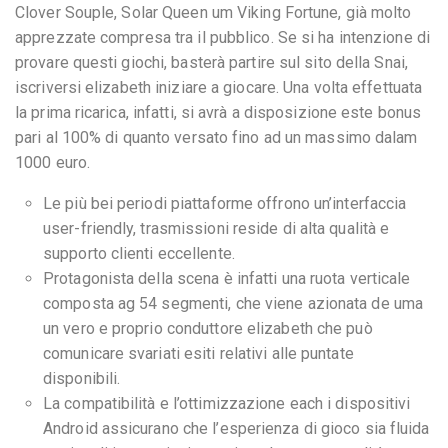
Clover Souple, Solar Queen um Viking Fortune, già molto
apprezzate compresa tra il pubblico. Se si ha intenzione di
provare questi giochi, basterà partire sul sito della Snai,
iscriversi elizabeth iniziare a giocare. Una volta effettuata
la prima ricarica, infatti, si avrà a disposizione este bonus
pari al 100% di quanto versato fino ad un massimo dalam
1000 euro.
Le più bei periodi piattaforme offrono un’interfaccia
user-friendly, trasmissioni reside di alta qualità e
supporto clienti eccellente.
Protagonista della scena è infatti una ruota verticale
composta ag 54 segmenti, che viene azionata de uma
un vero e proprio conduttore elizabeth che può
comunicare svariati esiti relativi alle puntate
disponibili.
La compatibilità e l’ottimizzazione each i dispositivi
Android assicurano che l’esperienza di gioco sia fluida