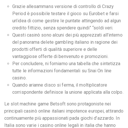
Grazie allesammans versione di controllo di Crazy
Period è possibile testare il gioco su Eurobet e farsi
un’idea di come gestire le puntate attingendo ad algun
credito fittizio, senza spendere quindi” “soldi veri.
Questi casinò sono alcuni dei più apprezzati all’interno
del panorama delete gambling italiano in ragione dei
prodotti offerti di qualità superiore e delle
vantaggiose offerte di benvenuto e promozioni.
Per concludere, ni forniamo una tabella che sintetizza
tutte le informazioni fondamentali su Snai On line
casino.
Quando arianne disco si ferma, il moltiplicatore
corrispondente definisce la unione applicata alla colpo.
Le slot machine game Betsoft sono protagoniste nei
principali casinò online italiani impotence europei, attirando
continuamente più appassionati pada giochi d’azzardo. In
Italia sono varie i casino online legali in italia che hanno