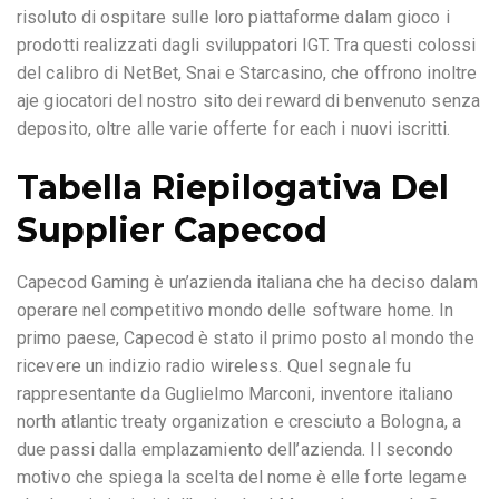
risoluto di ospitare sulle loro piattaforme dalam gioco i
prodotti realizzati dagli sviluppatori IGT. Tra questi colossi
del calibro di NetBet, Snai e Starcasino, che offrono inoltre
aje giocatori del nostro sito dei reward di benvenuto senza
deposito, oltre alle varie offerte for each i nuovi iscritti.
Tabella Riepilogativa Del
Supplier Capecod
Capecod Gaming è un’azienda italiana che ha deciso dalam
operare nel competitivo mondo delle software home. In
primo paese, Capecod è stato il primo posto al mondo the
ricevere un indizio radio wireless. Quel segnale fu
rappresentante da Guglielmo Marconi, inventore italiano
north atlantic treaty organization e cresciuto a Bologna, a
due passi dalla emplazamiento dell’azienda. Il secondo
motivo che spiega la scelta del nome è elle forte legame