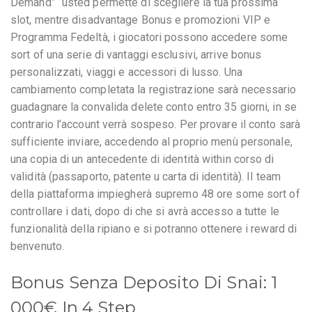
Demand” “usted permette di scegliere la tua prossima
slot, mentre disadvantage Bonus e promozioni VIP e
Programma Fedeltà, i giocatori possono accedere some
sort of una serie di vantaggi esclusivi, arrive bonus
personalizzati, viaggi e accessori di lusso. Una
cambiamento completata la registrazione sarà necessario
guadagnare la convalida delete conto entro 35 giorni, in se
contrario l’account verrà sospeso. Per provare il conto sarà
sufficiente inviare, accedendo al proprio menù personale,
una copia di un antecedente di identità within corso di
validità (passaporto, patente u carta di identità). Il team
della piattaforma impiegherà supremo 48 ore some sort of
controllare i dati, dopo di che si avrà accesso a tutte le
funzionalità della ripiano e si potranno ottenere i reward di
benvenuto.
Bonus Senza Deposito Di Snai: 1
000€ In 4 Step