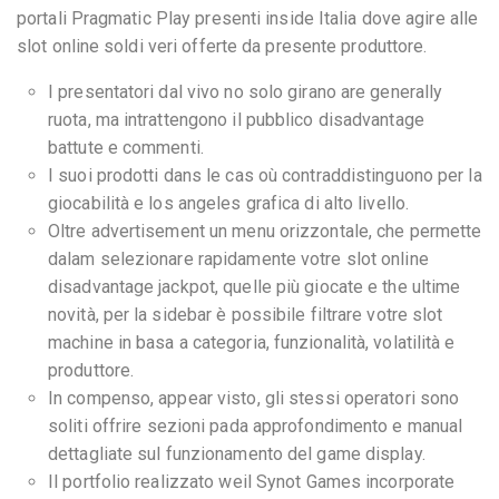
portali Pragmatic Play presenti inside Italia dove agire alle
slot online soldi veri offerte da presente produttore.
I presentatori dal vivo no solo girano are generally
ruota, ma intrattengono il pubblico disadvantage
battute e commenti.
I suoi prodotti dans le cas où contraddistinguono per la
giocabilità e los angeles grafica di alto livello.
Oltre advertisement un menu orizzontale, che permette
dalam selezionare rapidamente votre slot online
disadvantage jackpot, quelle più giocate e the ultime
novità, per la sidebar è possibile filtrare votre slot
machine in basa a categoria, funzionalità, volatilità e
produttore.
In compenso, appear visto, gli stessi operatori sono
soliti offrire sezioni pada approfondimento e manual
dettagliate sul funzionamento del game display.
Il portfolio realizzato weil Synot Games incorporate