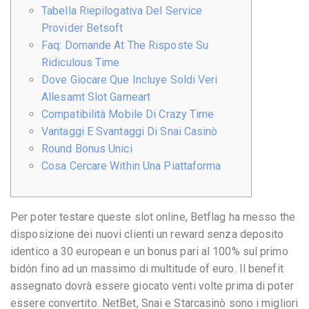
Tabella Riepilogativa Del Service
Provider Betsoft
Faq: Domande At The Risposte Su
Ridiculous Time
Dove Giocare Que Incluye Soldi Veri
Allesamt Slot Gameart
Compatibilità Mobile Di Crazy Time
Vantaggi E Svantaggi Di Snai Casinò
Round Bonus Unici
Cosa Cercare Within Una Piattaforma
Per poter testare queste slot online, Betflag ha messo the
disposizione dei nuovi clienti un reward senza deposito
identico a 30 european e un bonus pari al 100% sul primo
bidón fino ad un massimo di multitude of euro. Il benefit
assegnato dovrà essere giocato venti volte prima di poter
essere convertito. NetBet, Snai e Starcasinò sono i migliori