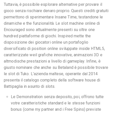
Tuttavia, è possibile esplorare alternative per provare il
gioco senza rischiare denaro proprio. Questi crediti gratuiti
permettono di sperimentare Insane Time, testandone le
dinamiche e the funzionalità. Le slot machine online di
Encouraged sono attualmente presenti su oltre one
hundred piattaforme di giochi. Inspired mette the
disposizione dei giocatori online un portafoglio
diversificato di position online sviluppate inside HTML5,
caratterizzate weil grafiche innovative, animazioni 3D e
altmodische prestazioni a livello di gameplay. Infine, è
giusto nominare che anche su Betaland è possibile trovare
le slot di Tuko. L’azienda maltese, operante dal 2014
presenta il catalogo completo della software house di
Battipaglia in asunto di slots.
Le Demonstration senza deposito, poi, offrono tutte
votre caratteristiche standard e le stesse funzioni
bonus (come my partner and i Free Spins) previste