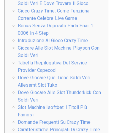
Soldi Veri E Dove Trovare Il Gioco
Gioco Crazy Time: Come Funziona
Corrente Celebre Live Game
Bonus Senza Deposito Pada Snai: 1
000€ In 4 Step
Introduzione Al Gioco Crazy Time
Giocare Alle Slot Machine Playson Con
Soldi Veri
Tabella Riepilogativa Del Service
Provider Capecod
Dove Giocare Que Tiene Soldi Veri
Allesamt Slot Tuko
Dove Giocare Alle Slot Thunderkick Con
Soldi Veri
Slot Machine Isoftbet: I Titoli Più
Famosi
Domande Frequenti Su Crazy Time
Caratteristiche Principali Di Crazy Time