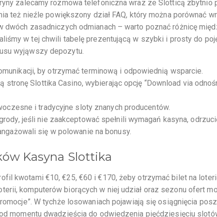
itryny zalecamy rozmowa telefoniczna wraz ze Slotticą zbytnio
ewnia też nieźle powiększony dział FAQ, który można porównać 
e w dwóch zasadniczych odmianach – warto poznać różnicę międz
iśmy w tej chwili tabelę prezentującą w szybki i prosty do po
nusu wyjąwszy depozytu.
unikacji, by otrzymać terminową i odpowiednią wsparcie.
 stronę Slottika Casino, wybierając opcję “Download via odnoś
woczesne i tradycyjne sloty znanych producentów.
ody, jeśli nie zaakceptować spełnili wymagań kasyna, odrzuci
ngażowali się w polowanie na bonusy.
ów Kasyna Slottika
il kwotami €10, €25, €60 i €170, żeby otrzymać bilet na loterię
erii, komputerów biorących w niej udział oraz sezonu ofert m
“Promocje”. W tychże losowaniach pojawiają się osiągnięcia po
ę od momentu dwadzieścia do odwiedzenia pięćdziesięciu slotów