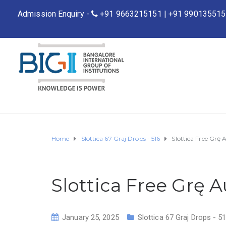
Admission Enquiry -
+91 9663215151
|
+91 990135515
Home
Slottica 67 Graj Drops - 516
Slottica Free Grę
Slottica Free Grę
January 25, 2025
Slottica 67 Graj Drops - 5