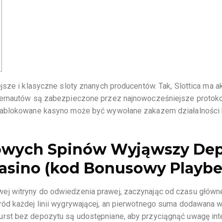
sze i klasyczne sloty znanych producentów. Tak, Slottica ma akt
ternautów są zabezpieczone przez najnowocześniejsze protokoł
 Zablokowane kasyno może być wywołane zakazem działalności 
owych Spinów Wyjąwszy Dep
Casino (kod Bonusowy Playbe
j witryny do odwiedzenia prawej, zaczynając od czasu główn
ód każdej linii wygrywającej, an pierwotnego suma dodawana w
rst bez depozytu są udostępniane, aby przyciągnąć uwagę int