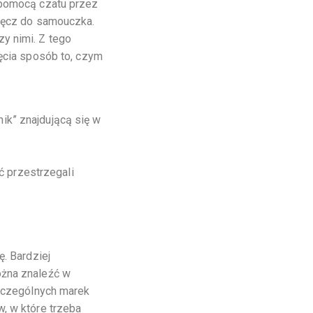
 pomocą czatu przez
wręcz do samouczka.
y nimi. Z tego
jęcia sposób to, czym
nik” znajdującą się w
ć przestrzegali
. Bardziej
ożna znaleźć w
szczególnych marek
, w które trzeba