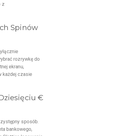
 z
ych Spinów
yłącznie
wybrać rozrywkę do
nej ekranu,
w każdej czasie
ziesięciu €
rzystępny sposób.
onta bankowego,