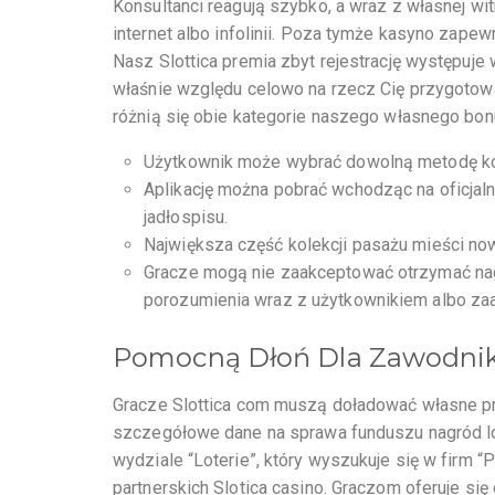
Konsultanci reagują szybko, a wraz z własnej w
internet albo infolinii. Poza tymże kasyno zap
Nasz Slottica premia zbyt rejestrację występuj
właśnie względu celowo na rzecz Cię przygotowal
różnią się obie kategorie naszego własnego bo
Użytkownik może wybrać dowolną metodę kom
Aplikację można pobrać wchodząc na oficjalną
jadłospisu.
Największa część kolekcji pasażu mieści no
Gracze mogą nie zaakceptować otrzymać nagr
porozumienia wraz z użytkownikiem albo zaa
Pomocną Dłoń Dla Zawodnik
Gracze Slottica com muszą doładować własne prof
szczegółowe dane na sprawa funduszu nagród lot
wydziale “Loterie”, który wyszukuje się w firm 
partnerskich Slotica casino. Graczom oferuje si