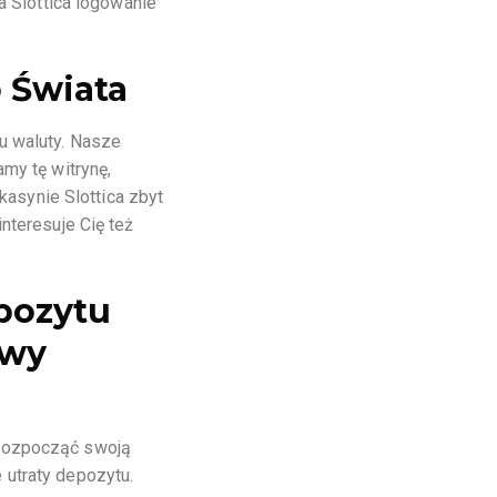
a Slottica logowanie
o Świata
u waluty. Nasze
my tę witrynę,
asynie Slottica zbyt
nteresuje Cię też
pozytu
owy
 rozpocząć swoją
 utraty depozytu.