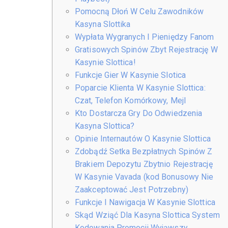
Pomocną Dłoń W Celu Zawodników
Kasyna Slottika
Wypłata Wygranych I Pieniędzy Fanom
Gratisowych Spinów Zbyt Rejestrację W
Kasynie Slottica!
Funkcje Gier W Kasynie Slotica
Poparcie Klienta W Kasynie Slottica:
Czat, Telefon Komórkowy, Mejl
Kto Dostarcza Gry Do Odwiedzenia
Kasyna Slottica?
Opinie Internautów O Kasynie Slottica
Zdobądź Setka Bezpłatnych Spinów Z
Brakiem Depozytu Zbytnio Rejestrację
W Kasynie Vavada (kod Bonusowy Nie
Zaakceptować Jest Potrzebny)
Funkcje I Nawigacja W Kasynie Slottica
Skąd Wziąć Dla Kasyna Slottica System
Kodowania Promocji Wyjąwszy